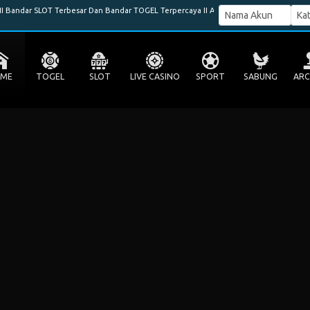
ndar SLOT Terbesar Dan Bandar TOGEL Terpercaya II AGENT SLOT PULSA ONLINE
ME
TOGEL
SLOT
LIVE CASINO
SPORT
SABUNG
ARC