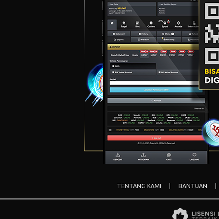
TENTANG KAMI
|
BANTUAN
|