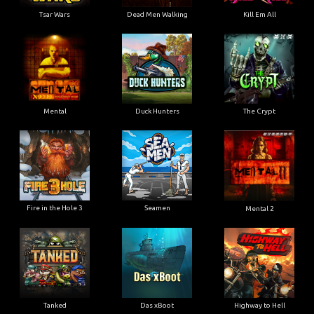
Tsar Wars
Dead Men Walking
Kill Em All
Mental
Duck Hunters
The Crypt
Fire in the Hole 3
Seamen
Mental 2
Tanked
Das xBoot
Highway to Hell