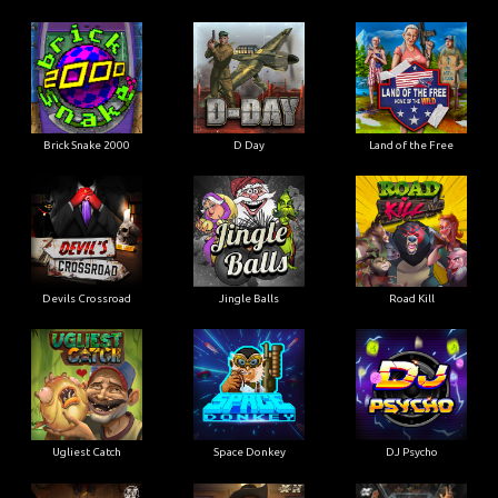
Brick Snake 2000
D Day
Land of the Free
Devils Crossroad
Jingle Balls
Road Kill
Ugliest Catch
Space Donkey
DJ Psycho