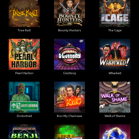
True Kult
Bounty Hunters
The Cage
Pearl Harbor
Gluttony
Whacked
Disturbed
Kiss My Chainsaw
Walk of Shame