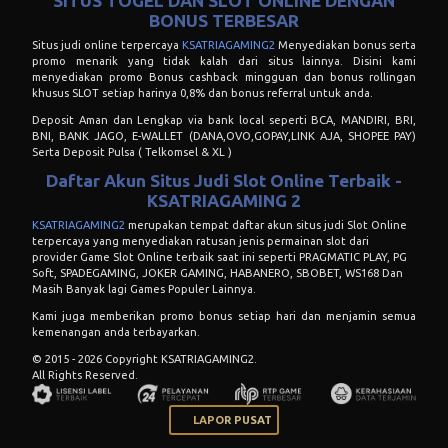
SITUS TOGEL DAN SLOT ONLINE DENGAN
BONUS TERBESAR
Situs judi online terpercaya
KSATRIAGAMING2
Menyediakan bonus serta
promo menarik yang tidak kalah dari situs lainnya. Disini kami
menyediakan promo Bonus cashback mingguan dan bonus rollingan
khusus SLOT setiap harinya 0,8% dan bonus referral untuk anda.
Deposit Aman dan Lengkap via bank local seperti BCA, MANDIRI, BRI,
BNI, BANK JAGO, E-WALLET (DANA,OVO,GOPAY,LINK AJA, SHOPEE PAY)
Serta Deposit Pulsa ( Telkomsel & XL )
Daftar Akun Situs Judi Slot Online Terbaik -
KSATRIAGAMING 2
KSATRIAGAMING2
merupakan tempat daftar akun situs judi Slot Online
terpercaya yang menyediakan ratusan jenis permainan slot dari
provider Game Slot Online terbaik saat ini seperti PRAGMATIC PLAY, PG
Soft, SPADEGAMING, JOKER GAMING, HABANERO, SBOBET, WS168 Dan
Masih Banyak lagi Games Populer Lainnya.
Kami juga memberikan promo bonus setiap hari dan menjamin semua
kemenangan anda terbayarkan.
© 2015 - 2026 Copyright KSATRIAGAMING2.
All Rights Reserved.
LAPOR PUSAT