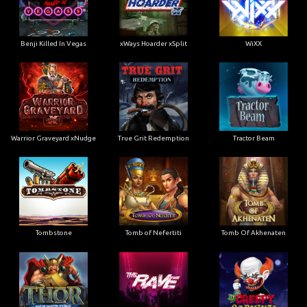
Benji Killed In Vegas
xWays Hoarder xSplit
WiXX
Warrior Graveyard xNudge
True Grit Redemption
Tractor Beam
Tombstone
Tomb of Nefertiti
Tomb Of Akhenaten