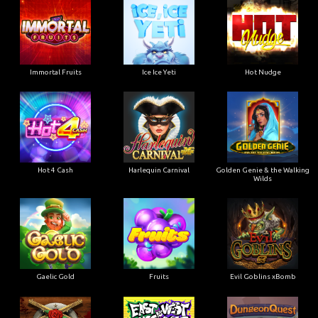
Immortal Fruits
Ice Ice Yeti
Hot Nudge
Hot 4 Cash
Harlequin Carnival
Golden Genie & the Walking
Wilds
Gaelic Gold
Fruits
Evil Goblins xBomb