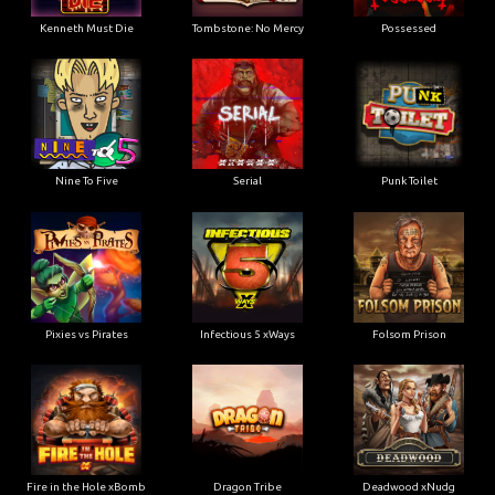
Kenneth Must Die
Tombstone: No Mercy
Possessed
Nine To Five
Serial
Punk Toilet
Pixies vs Pirates
Infectious 5 xWays
Folsom Prison
Fire in the Hole xBomb
Dragon Tribe
Deadwood xNudg