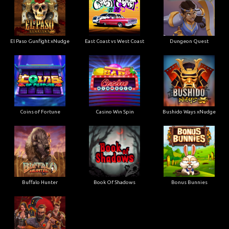
El Paso Gunfight xNudge
East Coast vs West Coast
Dungeon Quest
Coins of Fortune
Casino Win Spin
Bushido Ways xNudge
Buffalo Hunter
Book Of Shadows
Bonus Bunnies