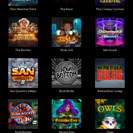
Thor Hammer Time
The Rave
The Creepy Carnival
The Border
Tesla Jolt
Starstruck
San Quentin xWays
Rock Botto
Remember Gulag
Punk Rocker
Poison Eve
Owls