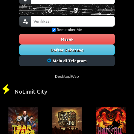
Remember Me
Masuk
Daftar Sekarang
Main di Telegram
Desktop
Wap
NoLimit City