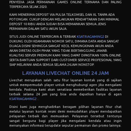
PENYEDIA JASA PERMAINAN GAMES ONLINE TERNAMA DAN PALING
TERPERCAYA SEJAK 2020.
KAMI MENERIMA DEPOSIT VIA PULSA TELKOMSEL DAN XL TANPA ADA
POTONGAN. CUKUP DENGAN MELAKUKAN PENDAFTARAN DAN MINIMAL
DEPOSIT 10 RIBU ANDA SUDAH BISA MEMAINKAN SEMUA JENIS
PERMAINAN DALAM SATU AKUN SAJA.
SITUS JUDI ONLINE TERPERCAYA & TERBAIK
KSATRIAGAMING2
DI
DUKUNG OLEH KEAMANAN NOMOR SATU, DIMANA DATA ANDA SANGAT
DIJAGA DISINI SEHINGGA SANGAT KECIL KEMUNGKINAN AKUN ANDA
AKAN DIRETAS OLEH PIHAK YANG TIDAK BERTANGGUNG JAWAB.
KUALITAS SERVER PREMIUM KAMI YANG DAPAT DIPASTIKAN 100% ONLINE
SERTA BANTUAN SUPPORT DARI CUSTOMER SERVICE PROFESIONAL YANG
SIAP MELAYANI ANDA SEMUA SELAMA 24JAM NONSTOP.
LAYANAN LIVECHAT ONLINE 24 JAM
Livechat merupakan salah satu fitur layanan kontak yang di sajikan
untuk mempermudah player untuk menghubungi agen jika mengalami
kendala. Pastinya kami akan senatiasa memeberikan fasilitas layanan
terbaik selama 24 jam yang bisa anda dapatkan hanya di agen
KSATRIAGAMING2
.
Disini kami juga menghadirkan beragam pilihan layanan fitur chat
melalui layanan kontak resmi demi memudahkan player mendapatkan
pelayanan terbaik dan memuaskan. Pelayanan tersebut tentunya
sangat berguna bagi player jika mengalami kendala atau ingin
menanyakan informasi terupdate seputar permainan dan promo lainnya.