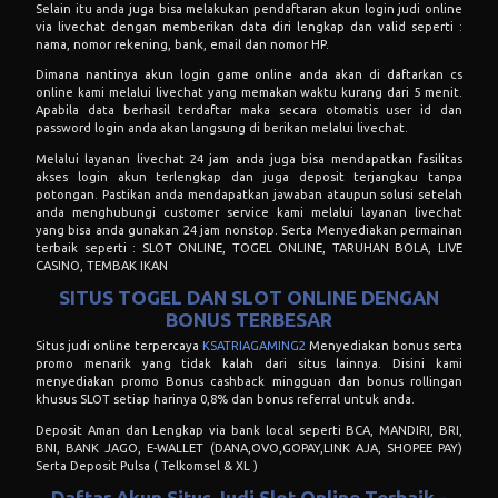
Selain itu anda juga bisa melakukan pendaftaran akun login judi online
via livechat dengan memberikan data diri lengkap dan valid seperti :
nama, nomor rekening, bank, email dan nomor HP.
Dimana nantinya akun login game online anda akan di daftarkan cs
online kami melalui livechat yang memakan waktu kurang dari 5 menit.
Apabila data berhasil terdaftar maka secara otomatis user id dan
password login anda akan langsung di berikan melalui livechat.
Melalui layanan livechat 24 jam anda juga bisa mendapatkan fasilitas
akses login akun terlengkap dan juga deposit terjangkau tanpa
potongan. Pastikan anda mendapatkan jawaban ataupun solusi setelah
anda menghubungi customer service kami melalui layanan livechat
yang bisa anda gunakan 24 jam nonstop. Serta Menyediakan permainan
terbaik seperti : SLOT ONLINE, TOGEL ONLINE, TARUHAN BOLA, LIVE
CASINO, TEMBAK IKAN
SITUS TOGEL DAN SLOT ONLINE DENGAN
BONUS TERBESAR
Situs judi online terpercaya
KSATRIAGAMING2
Menyediakan bonus serta
promo menarik yang tidak kalah dari situs lainnya. Disini kami
menyediakan promo Bonus cashback mingguan dan bonus rollingan
khusus SLOT setiap harinya 0,8% dan bonus referral untuk anda.
Deposit Aman dan Lengkap via bank local seperti BCA, MANDIRI, BRI,
BNI, BANK JAGO, E-WALLET (DANA,OVO,GOPAY,LINK AJA, SHOPEE PAY)
Serta Deposit Pulsa ( Telkomsel & XL )
Daftar Akun Situs Judi Slot Online Terbaik -