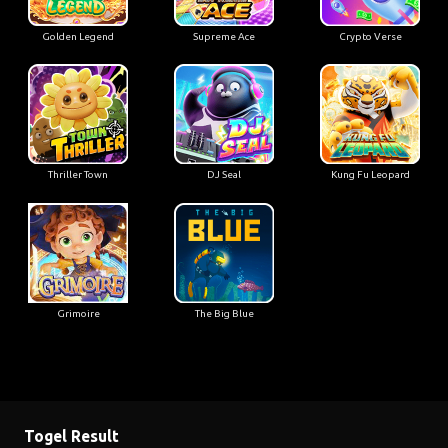
Golden Legend
Supreme Ace
Crypto Verse
Thriller Town
DJ Seal
Kung Fu Leopard
Grimoire
The Big Blue
Togel Result