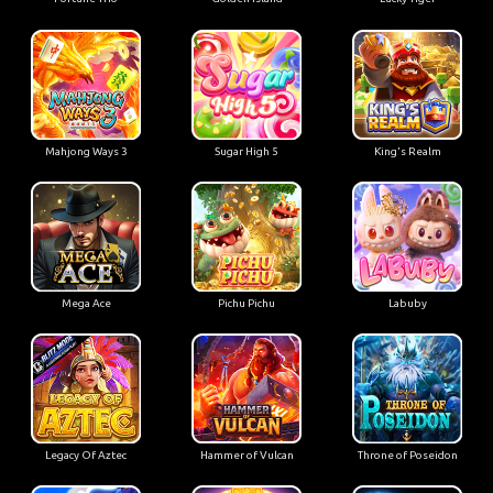
Mahjong Ways 3
Sugar High 5
King's Realm
Mega Ace
Pichu Pichu
Labuby
Legacy Of Aztec
Hammer of Vulcan
Throne of Poseidon