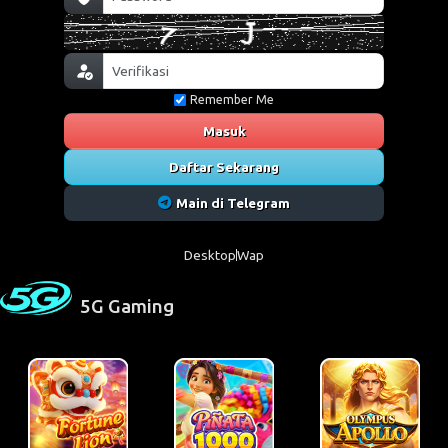
Remember Me
Masuk
Daftar Sekarang
Main di Telegram
Desktop
Wap
5G Gaming