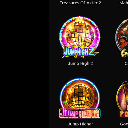
Treasures Of Aztec 2
Mah
Jump High 2
G
Jump Higher
Goo