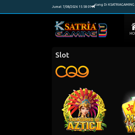
Selamat Datang Di KSATRIAGAMING II Band
Jumat 7/08/2026 15:58:02
HO
Slot