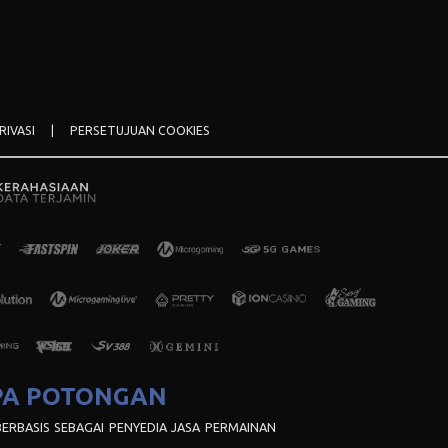
RIVASI
|
PERSETUJUAN COOKIES
rings
Royal Fruit
2
uit
Songkran
NPA POTONGAN
BERBASIS SEBAGAI PENYEDIA JASA PERMAINAN