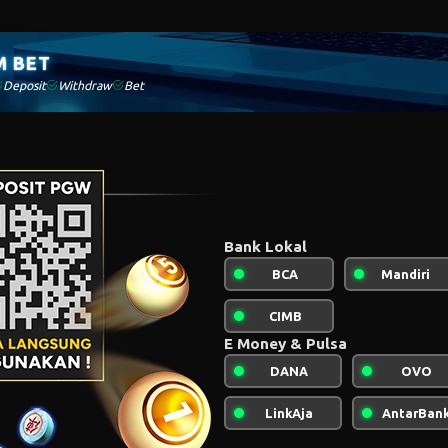
M BET
Deposit
Withdraw
Bet
ong Rich Ways
Sung Wukong
Wild Disco N
Bank Lokal
BCA
Mandiri
CIMB
E Money & Pulsa
Mafia
Hero of the 3
The Chicken 
DANA
OVO
Kingdoms - Cao Cao
LinkAja
AntarBan