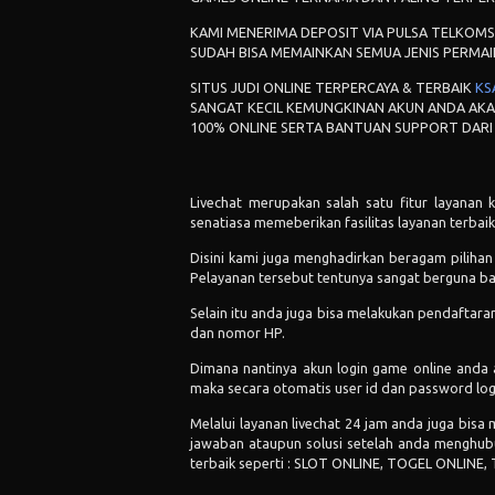
KAMI MENERIMA DEPOSIT VIA PULSA TELKOM
SUDAH BISA MEMAINKAN SEMUA JENIS PERMAI
SITUS JUDI ONLINE TERPERCAYA & TERBAIK
KS
SANGAT KECIL KEMUNGKINAN AKUN ANDA AKAN
100% ONLINE SERTA BANTUAN SUPPORT DARI
Frozen World
Flo
Livechat merupakan salah satu fitur layanan
senatiasa memeberikan fasilitas layanan terbai
Disini kami juga menghadirkan beragam piliha
Pelayanan tersebut tentunya sangat berguna ba
Selain itu anda juga bisa melakukan pendaftaran
dan nomor HP.
Dimana nantinya akun login game online anda a
maka secara otomatis user id dan password login
Football Fever
Melalui layanan livechat 24 jam anda juga bis
jawaban ataupun solusi setelah anda menghubu
terbaik seperti : SLOT ONLINE, TOGEL ONLINE