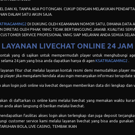
SEL DAN XL TANPA ADA POTONGAN. CUKUP DENGAN MELAKUKAN PENDAFTAR
NAN DALAM SATU AKUN SAJA.
ATRIAGAMING2
DI DUKUNG OLEH KEAMANAN NOMOR SATU, DIMANA DATA AN
 DIRETAS OLEH PIHAK YANG TIDAK BERTANGGUNG JAWAB. KUALITAS SERV
 CUSTOMER SERVICE PROFESIONAL YANG SIAP MELAYANI ANDA SEMUA SEL
LAYANAN LIVECHAT ONLINE 24 JAM
ating Market
Baseball Fever
Football Fe
 kontak yang di sajikan untuk mempermudah player untuk menghubungi age
k selama 24 jam yang bisa anda dapatkan hanya di agen
KSATRIAGAMING2
.
n layanan fitur chat melalui layanan kontak resmi demi memudahkan player
gi player jika mengalami kendala atau ingin menanyakan informasi terupdate
 akun login judi online via livechat dengan memberikan data diri lengkap dan v
kan di daftarkan cs online kami melalui livechat yang memakan waktu kurang
 anda akan langsung di berikan melalui livechat.
Mr. Miser
Lucky Tigers
Acrobati
a mendapatkan fasilitas akses login akun terlengkap dan juga deposit terjan
ngi customer service kami melalui layanan livechat yang bisa anda gunaka
, TARUHAN BOLA, LIVE CASINO, TEMBAK IKAN