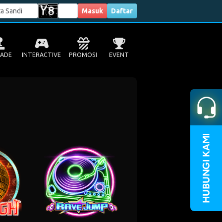
Selamat Datang Di KSATRIAGAMING II Bandar SLOT Terbesar Dan Bandar TO
Masuk
Daftar
ADE
INTERACTIVE
PROMOSI
EVENT