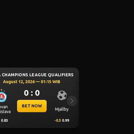
7/8/2026
y 2
Super Power Bank
FOOTBALL F24 INTERNATIONAL
FRIENDLY
August 7, 2026 — 22:45 WIB
3 : 0
Next
BET NOW
e-
gy
Mahjong Wilds 2
e-Croatia
erlands
0
0.66
0.00
-0.90