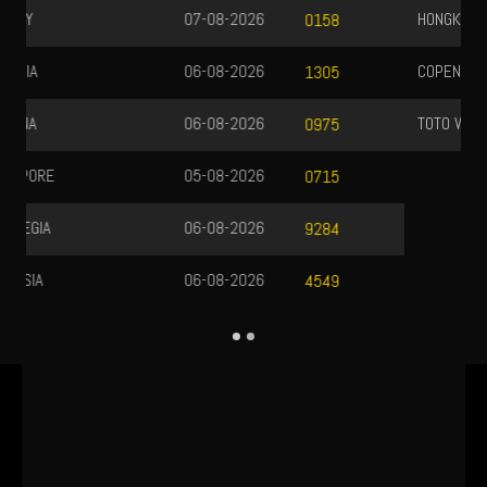
HONGKONG
06-08-2026
3634
COPENHAGEN
07-08-2026
3791
TOTO WUHAN
07-08-2026
7006