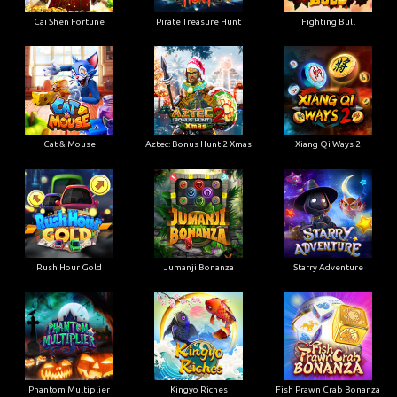
Cai Shen Fortune
Pirate Treasure Hunt
Fighting Bull
Cat & Mouse
Aztec: Bonus Hunt 2 Xmas
Xiang Qi Ways 2
Rush Hour Gold
Jumanji Bonanza
Starry Adventure
Phantom Multiplier
Kingyo Riches
Fish Prawn Crab Bonanza