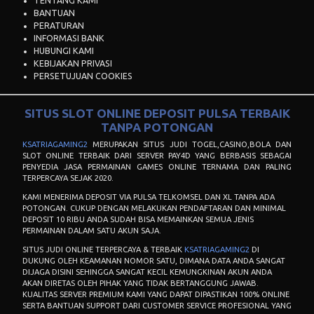
TENTANG KAMI
BANTUAN
PERATURAN
INFORMASI BANK
HUBUNGI KAMI
KEBIJAKAN PRIVASI
PERSETUJUAN COOKIES
SITUS SLOT ONLINE DEPOSIT PULSA TERBAIK
TANPA POTONGAN
KSATRIAGAMING2
MERUPAKAN SITUS JUDI TOGEL,CASINO,BOLA DAN
SLOT ONLINE TERBAIK DARI SERVER PAY4D YANG BERBASIS SEBAGAI
PENYEDIA JASA PERMAINAN GAMES ONLINE TERNAMA DAN PALING
TERPERCAYA SEJAK 2020.
KAMI MENERIMA DEPOSIT VIA PULSA TELKOMSEL DAN XL TANPA ADA
POTONGAN. CUKUP DENGAN MELAKUKAN PENDAFTARAN DAN MINIMAL
DEPOSIT 10 RIBU ANDA SUDAH BISA MEMAINKAN SEMUA JENIS
PERMAINAN DALAM SATU AKUN SAJA.
SITUS JUDI ONLINE TERPERCAYA & TERBAIK
KSATRIAGAMING2
DI
DUKUNG OLEH KEAMANAN NOMOR SATU, DIMANA DATA ANDA SANGAT
DIJAGA DISINI SEHINGGA SANGAT KECIL KEMUNGKINAN AKUN ANDA
AKAN DIRETAS OLEH PIHAK YANG TIDAK BERTANGGUNG JAWAB.
KUALITAS SERVER PREMIUM KAMI YANG DAPAT DIPASTIKAN 100% ONLINE
SERTA BANTUAN SUPPORT DARI CUSTOMER SERVICE PROFESIONAL YANG