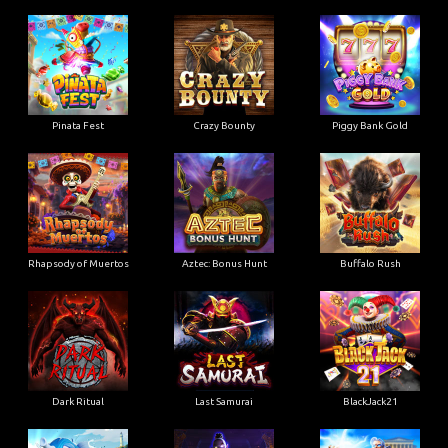
Pinata Fest
Crazy Bounty
Piggy Bank Gold
Rhapsody of Muertos
Aztec: Bonus Hunt
Buffalo Rush
Dark Ritual
Last Samurai
BlackJack21